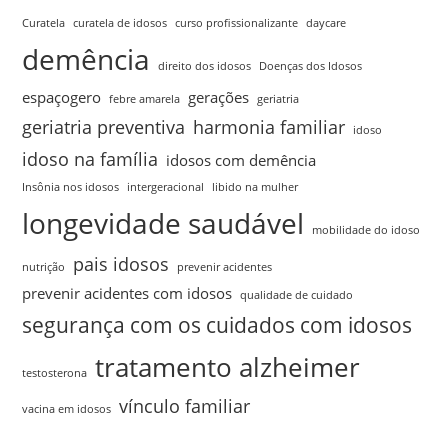
Curatela
curatela de idosos
curso profissionalizante
daycare
demência
direito dos idosos
Doenças dos Idosos
espaçogero
gerações
febre amarela
geriatria
geriatria preventiva
harmonia familiar
idoso
idoso na família
idosos com demência
Insônia nos idosos
intergeracional
libido na mulher
longevidade saudável
mobilidade do idoso
pais idosos
nutrição
prevenir acidentes
prevenir acidentes com idosos
qualidade de cuidado
segurança com os cuidados com idosos
tratamento alzheimer
testosterona
vínculo familiar
vacina em idosos