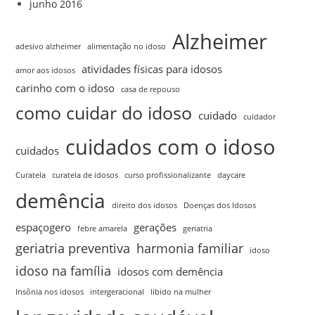
junho 2016
Alzheimer
adesivo alzheimer
alimentação no idoso
atividades físicas para idosos
amor aos idosos
carinho com o idoso
casa de repouso
como cuidar do idoso
cuidado
cuidador
cuidados com o idoso
cuidados
Curatela
curatela de idosos
curso profissionalizante
daycare
demência
direito dos idosos
Doenças dos Idosos
espaçogero
gerações
febre amarela
geriatria
geriatria preventiva
harmonia familiar
idoso
idoso na família
idosos com demência
Insônia nos idosos
intergeracional
libido na mulher